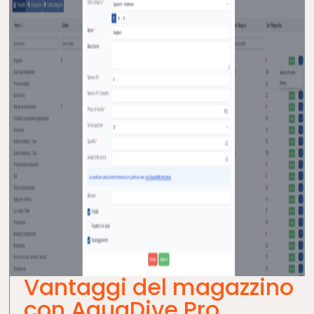
Vantaggi del magazzino
con AquaDive Pro