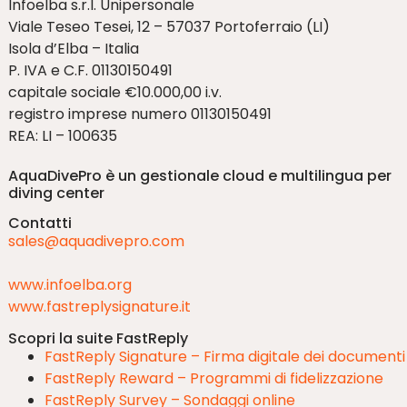
Infoelba s.r.l. Unipersonale
Viale Teseo Tesei, 12 – 57037 Portoferraio (LI)
Isola d’Elba – Italia
P. IVA e C.F. 01130150491
capitale sociale €10.000,00 i.v.
registro imprese numero 01130150491
REA: LI – 100635
AquaDivePro è un gestionale cloud e multilingua per
diving center
Contatti
sales@aquadivepro.com
www.infoelba.org
www.fastreplysignature.it
Scopri la suite FastReply
FastReply Signature – Firma digitale dei documenti
FastReply Reward – Programmi di fidelizzazione
FastReply Survey – Sondaggi online