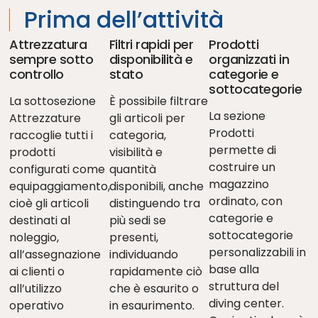
Prima dell’attività
Attrezzatura
Filtri rapidi per
Prodotti
sempre sotto
disponibilità e
organizzati in
controllo
stato
categorie e
sottocategorie
La sottosezione
È possibile filtrare
La sezione
Attrezzature
gli articoli per
Prodotti
raccoglie tutti i
categoria,
permette di
prodotti
visibilità e
costruire un
configurati come
quantità
magazzino
equipaggiamento,
disponibili, anche
ordinato, con
cioè gli articoli
distinguendo tra
categorie e
destinati al
più sedi se
sottocategorie
noleggio,
presenti,
personalizzabili in
all’assegnazione
individuando
base alla
ai clienti o
rapidamente ciò
struttura del
all’utilizzo
che è esaurito o
diving center.
operativo
in esaurimento.